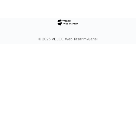
ynscamfilmleri@gmail.com
© 2025 VELOC Web Tasarım Ajansı