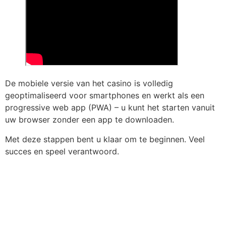
De mobiele versie van het casino is volledig
geoptimaliseerd voor smartphones en werkt als een
progressive web app (PWA) – u kunt het starten vanuit
uw browser zonder een app te downloaden.
Met deze stappen bent u klaar om te beginnen. Veel
succes en speel verantwoord.
Kurumsal
Hakkımızda
Çalışmalarımız