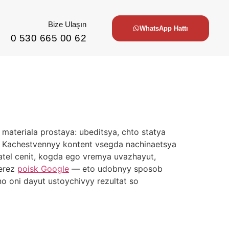
Bize Ulaşın
WhatsApp Hattı
0 530 665 00 62
materiala prostaya: ubeditsya, chto statya
e. Kachestvennyy kontent vsegda nachinaetsya
tatel cenit, kogda ego vremya uvazhayut,
herez
poisk Google
— eto udobnyy sposob
no oni dayut ustoychivyy rezultat so