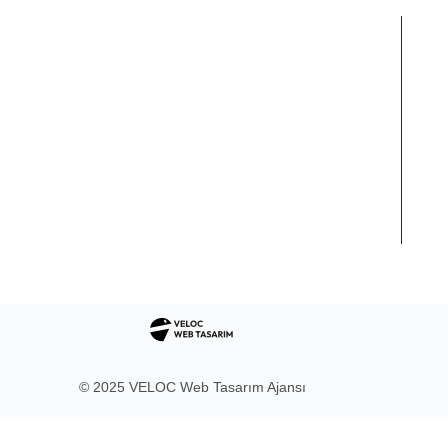
Hızlı Linkler
İle
Güneş Kontrol Cam Filmi
Ev Cam Filmi
Ofis Cam Filmi
Güvenlik Cam Filmi
© 2025 VELOC Web Tasarım Ajansı