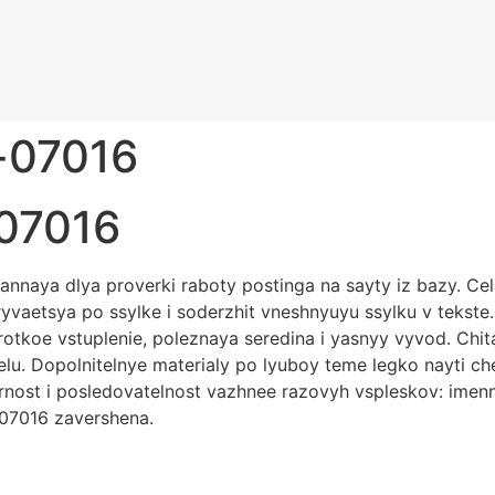
-07016
 07016
nnaya dlya proverki raboty postinga na sayty iz bazy. Cel 
yvaetsya po ssylke i soderzhit vneshnyuyu ssylku v tekst
orotkoe vstuplenie, poleznaya seredina i yasnyy vyvod. Chi
lu. Dopolnitelnye materialy po lyuboy teme legko nayti c
yarnost i posledovatelnost vazhnee razovyh vspleskov: imen
 07016 zavershena.