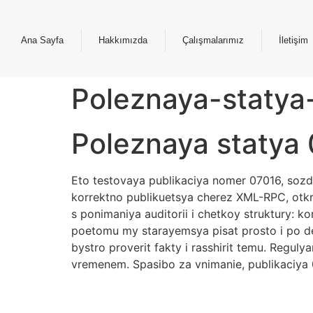
Ana Sayfa
Hakkımızda
Çalışmalarımız
İletişim
Poleznaya-statya
Poleznaya statya
Eto testovaya publikaciya nomer 07016, sozda
korrektno publikuetsya cherez XML-RPC, otkr
s ponimaniya auditorii i chetkoy struktury: k
poetomu my starayemsya pisat prosto i po de
bystro proverit fakty i rasshirit temu. Regul
vremenem. Spasibo za vnimanie, publikaciya