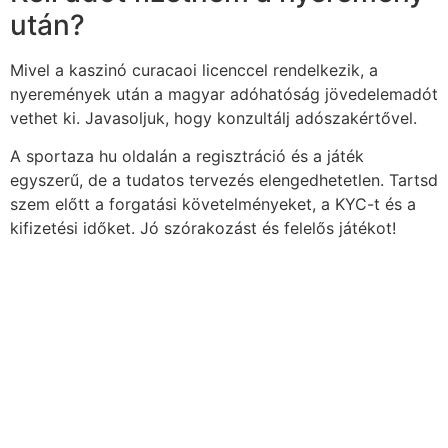
után?
Mivel a kaszinó curacaoi licenccel rendelkezik, a
nyeremények után a magyar adóhatóság jövedelemadót
vethet ki. Javasoljuk, hogy konzultálj adószakértővel.
A sportaza hu oldalán a regisztráció és a játék
egyszerű, de a tudatos tervezés elengedhetetlen. Tartsd
szem előtt a forgatási követelményeket, a KYC-t és a
kifizetési időket. Jó szórakozást és felelős játékot!
Kurumsal
Hakkımızda
Çalışmalarımız
İletişim