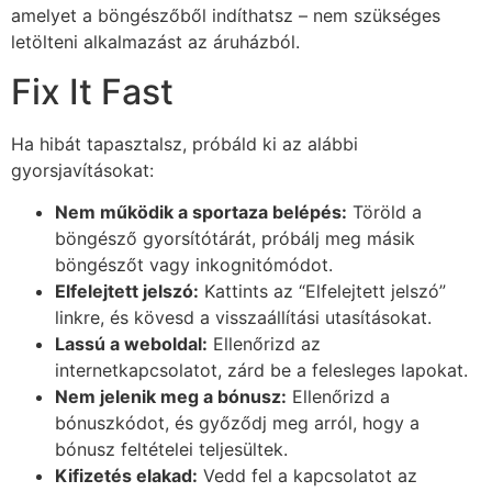
amelyet a böngészőből indíthatsz – nem szükséges
letölteni alkalmazást az áruházból.
Fix It Fast
Ha hibát tapasztalsz, próbáld ki az alábbi
gyorsjavításokat:
Nem működik a sportaza belépés:
Töröld a
böngésző gyorsítótárát, próbálj meg másik
böngészőt vagy inkognitómódot.
Elfelejtett jelszó:
Kattints az “Elfelejtett jelszó”
linkre, és kövesd a visszaállítási utasításokat.
Lassú a weboldal:
Ellenőrizd az
internetkapcsolatot, zárd be a felesleges lapokat.
Nem jelenik meg a bónusz:
Ellenőrizd a
bónuszkódot, és győződj meg arról, hogy a
bónusz feltételei teljesültek.
Kifizetés elakad:
Vedd fel a kapcsolatot az