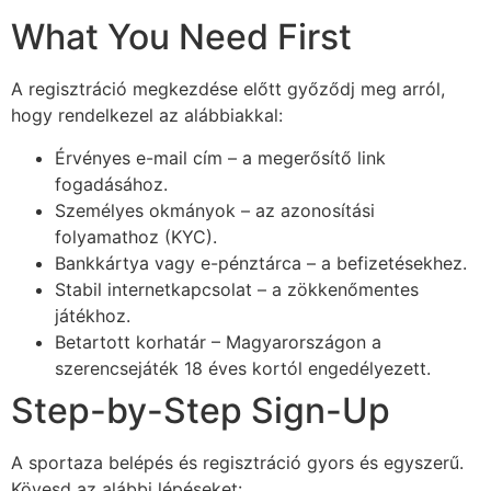
What You Need First
A regisztráció megkezdése előtt győződj meg arról,
hogy rendelkezel az alábbiakkal:
Érvényes e-mail cím – a megerősítő link
fogadásához.
Személyes okmányok – az azonosítási
folyamathoz (KYC).
Bankkártya vagy e-pénztárca – a befizetésekhez.
Stabil internetkapcsolat – a zökkenőmentes
játékhoz.
Betartott korhatár – Magyarországon a
szerencsejáték 18 éves kortól engedélyezett.
Step-by-Step Sign-Up
A sportaza belépés és regisztráció gyors és egyszerű.
Kövesd az alábbi lépéseket: