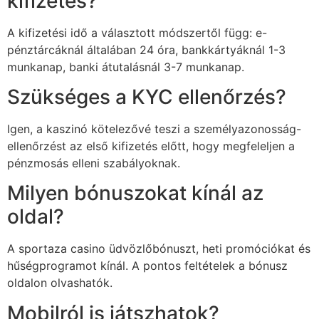
kifizetés?
A kifizetési idő a választott módszertől függ: e-
pénztárcáknál általában 24 óra, bankkártyáknál 1-3
munkanap, banki átutalásnál 3-7 munkanap.
Szükséges a KYC ellenőrzés?
Igen, a kaszinó kötelezővé teszi a személyazonosság-
ellenőrzést az első kifizetés előtt, hogy megfeleljen a
pénzmosás elleni szabályoknak.
Milyen bónuszokat kínál az
oldal?
A sportaza casino üdvözlőbónuszt, heti promóciókat és
hűségprogramot kínál. A pontos feltételek a bónusz
oldalon olvashatók.
Mobilról is játszhatok?