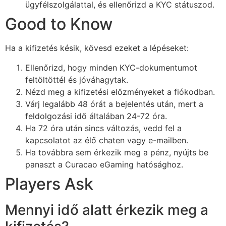
ügyfélszolgálattal, és ellenőrizd a KYC státuszod.
Good to Know
Ha a kifizetés késik, kövesd ezeket a lépéseket:
Ellenőrizd, hogy minden KYC-dokumentumot
feltöltöttél és jóváhagytak.
Nézd meg a kifizetési előzményeket a fiókodban.
Várj legalább 48 órát a bejelentés után, mert a
feldolgozási idő általában 24-72 óra.
Ha 72 óra után sincs változás, vedd fel a
kapcsolatot az élő chaten vagy e-mailben.
Ha továbbra sem érkezik meg a pénz, nyújts be
panaszt a Curacao eGaming hatósághoz.
Players Ask
Mennyi idő alatt érkezik meg a