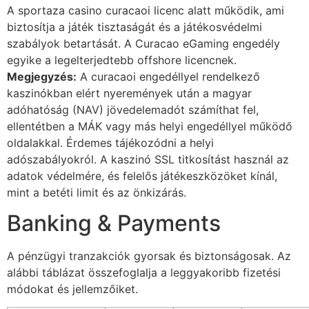
A sportaza casino curacaoi licenc alatt működik, ami
biztosítja a játék tisztaságát és a játékosvédelmi
szabályok betartását. A Curacao eGaming engedély
egyike a legelterjedtebb offshore licencnek.
Megjegyzés:
A curacaoi engedéllyel rendelkező
kaszinókban elért nyeremények után a magyar
adóhatóság (NAV) jövedelemadót számíthat fel,
ellentétben a MÁK vagy más helyi engedéllyel működő
oldalakkal. Érdemes tájékozódni a helyi
adószabályokról. A kaszinó SSL titkosítást használ az
adatok védelmére, és felelős játékeszközöket kínál,
mint a betéti limit és az önkizárás.
Banking & Payments
A pénzügyi tranzakciók gyorsak és biztonságosak. Az
alábbi táblázat összefoglalja a leggyakoribb fizetési
módokat és jellemzőiket.