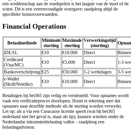
een weddenschap aan de rondspeleis is het laagste van de inzet of de
winst. Dit is een vereenvoudigde weergave; raadpleeg altijd de
specifieke bonusvoorwaarden.
Financial Operations
Minimale
Maximale
Verwerkingstijd
Betaalmethode
Opnam
storting
storting
(storting)
iDEAL
€10
€10.000
Direct
Binnen
Creditcard
€10
€5.000
Direct
1-3 we
(Visa/MC)
Bankoverschrijving
€25
€50.000
1-2 werkdagen
3-5 we
e-Wallet
€10
€10.000
Direct
Binnen
(Skrill/Neteller)
Betalingen bij bet365 zijn veilig en versleuteld. Voor opnames wordt
vaak een verificatieproces doorlopen. Houd er rekening mee dat
opnames naar dezelfde methode als de storting worden verwerkt.
Let op: als u via een Curacaose licentie speelt (wat bij bet365
nederland niet het geval is, maar als tip), kunnen winsten onder de
Nederlandse inkomstenbelasting vallen – raadpleeg een
belastingadviseur.