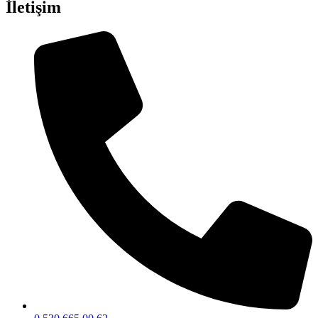
İletişim