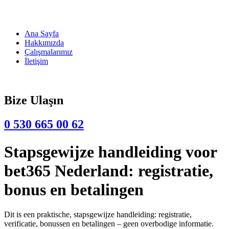
Ana Sayfa
Hakkımızda
Çalışmalarımız
İletişim
Bize Ulaşın
0 530 665 00 62
Stapsgewijze handleiding voor
bet365 Nederland: registratie,
bonus en betalingen
Dit is een praktische, stapsgewijze handleiding: registratie,
verificatie, bonussen en betalingen – geen overbodige informatie.