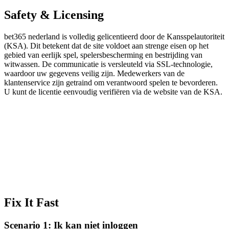
Safety & Licensing
bet365 nederland is volledig gelicentieerd door de Kansspelautoriteit
(KSA). Dit betekent dat de site voldoet aan strenge eisen op het
gebied van eerlijk spel, spelersbescherming en bestrijding van
witwassen. De communicatie is versleuteld via SSL‑technologie,
waardoor uw gegevens veilig zijn. Medewerkers van de
klantenservice zijn getraind om verantwoord spelen te bevorderen.
U kunt de licentie eenvoudig verifiëren via de website van de KSA.
Fix It Fast
Scenario 1: Ik kan niet inloggen