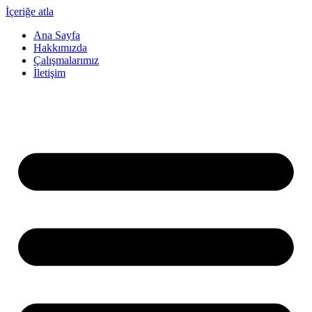
İçeriğe atla
Ana Sayfa
Hakkımızda
Çalışmalarımız
İletişim