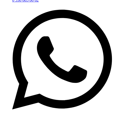
0 530 665 00 62