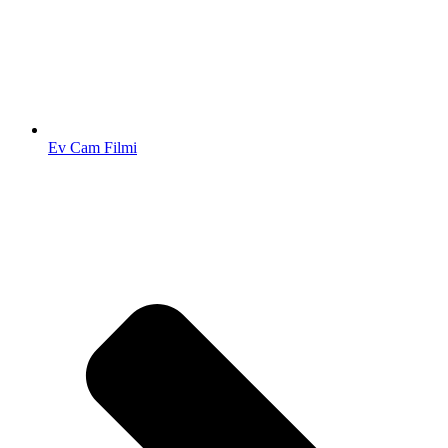
Ev Cam Filmi