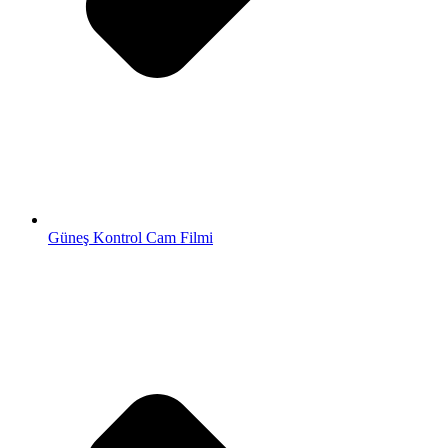
Güneş Kontrol Cam Filmi