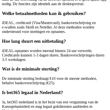
nodig. De functies zijn identiek aan de desktopversie.
Welke betaalmethoden kan ik gebruiken?
iDEAL, creditcard (Visa/Mastercard), bankoverschrijving en
e‑wallets zoals Skrill en Neteller. Al deze methoden worden
ondersteund voor stortingen en opnames.
Hoe lang duurt een uitbetaling?
iDEAL‑opnames worden meestal binnen 24 uur verwerkt.
Creditcards kunnen 1-3 dagen duren. Bankoverschrijvingen duren
3-5 werkdagen.
Wat is de minimale storting?
De minimale storting bedraagt €10 voor de meeste methoden,
behalve bankoverschrijving (€25).
Is bet365 legaal in Nederland?
Ja, bet365 nederland is in het bezit van een vergunning van de
Kansspelautoriteit en mag legaal gokdiensten aanbieden in