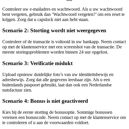
Controleer uw e‑mailadres en wachtwoord. Als u uw wachtwoord
bent vergeten, gebruik dan ‘Wachtwoord vergeten?’ om een reset te
krijgen. Zorg dat u capslock niet aan hebt staan.
Scenario 2: Storting wordt niet weergegeven
Controleer of de transactie is voltooid in uw bankapp. Neem contact
op met de klantenservice met een screenshot van de transactie. De
meeste storingsproblemen worden binnen 24 uur opgelost.
Scenario 3: Verificatie mislukt
Upload opnieuw duidelijke foto’s van uw identiteitsbewijs en
adresbewijs. Zorg dat alle gegevens leesbaar zijn. Als u een
buitenlands paspoort gebruikt, laat dan ook een Nederlandse
nutsfactuur zien.
Scenario 4: Bonus is niet geactiveerd
Kies bij de eerste storting de bonusoptie. Sommige bonussen
vereisen een bonuscode. Neem contact op met de klantenservice om
te controleren of u aan de voorwaarden voldoet.